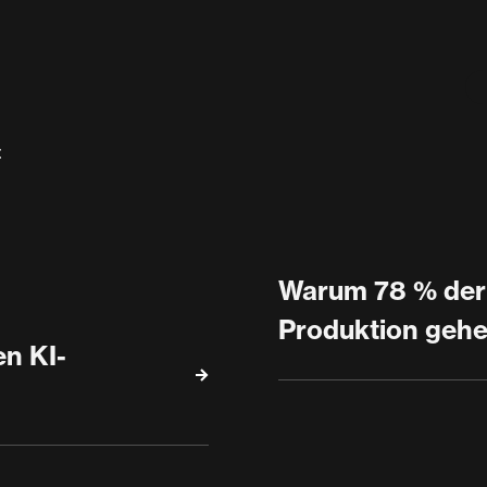
t
Warum 78 % der 
Produktion geh
en KI-