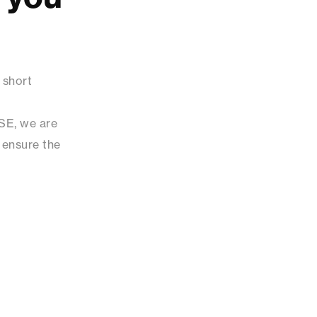
 short
SE, we are
 ensure the